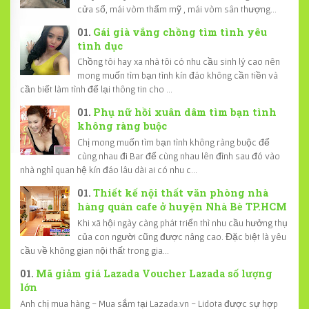
cửa sổ, mái vòm thẩm mỹ , mái vòm sân thượng...
Gái già vắng chồng tìm tình yêu
tình dục
Chồng tôi hay xa nhà tôi có nhu cầu sinh lý cao nên
mong muốn tìm bạn tình kín đáo không cần tiền và
cần biết làm tình để lại thông tin cho ...
Phụ nữ hồi xuân dâm tìm bạn tình
không ràng buộc
Chị mong muốn tìm bạn tình không ràng buộc để
cùng nhau đi Bar để cùng nhau lên đình sau đó vào
nhà nghỉ quan hệ kín đáo lâu dài ai có nhu c...
Thiết kế nội thất văn phòng nhà
hàng quán cafe ở huyện Nhà Bè TP.HCM
Khi xã hội ngày càng phát triển thì nhu cầu hưởng thụ
của con người cũng được nâng cao. Đặc biệt là yêu
cầu về không gian nội thất trong gia...
Mã giảm giá Lazada Voucher Lazada số lượng
lớn
Anh chị mua hàng - Mua sắm tại Lazada.vn - Lidota được sự hợp