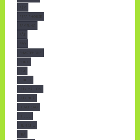
RÈM
REPAIRHOUSE
SAMSUNG
SẮT
SEO
SMARTPHONE
SONY
SPA
STUDIO
SỬA MÁI TÔN
SỬA NHÀ
THẠCHCAO
THUỐC
TIỀN CHẾ
TRÀ