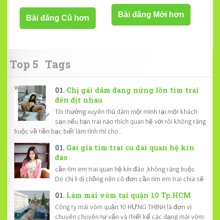
Bài đăng Mới hơn
Bài đăng Cũ hơn
Top 5
Tags
Chị gái dâm đang nứng lồn tìm trai
đến địt nhau
Tôi thường xuyên thủ dâm một mình tại một khách
sạn nếu bạn trai nào thích quan hệ với tôi không ràng
buộc về tiền bạc biết làm tình thì cho...
Gái già tìm trai cu dài quan hệ kín
đáo
cần tìm em trai quan hệ kín đáo ,không ràng buộc.
Do chị li dị chồng nên cô đơn cần tìm em trai chia sẽ
Làm mái vòm tại quận 10 Tp.HCM
Công ty mái vòm quận 10 HƯNG THỊNH là đơn vị
chuyên chuyên tư vấn và thiết kế các dạng mái vòm