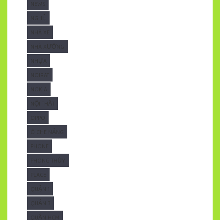
NEWS
NGHỆ
NHÀ XE
NHÀ XƯỞNG
NHỰA
NOIBAT
NOKIA
NỘI THẤT
OPPO
Ô CHE NẮNG
PHONE
PHONG THỦY
PLACE
QUẬN 1
QUẬN 3
QUẬN HCM