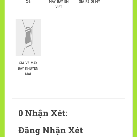
5s
may bay en
gia re di my
viet
gia ve may
bay khuyen
mai
0 Nhận Xét:
Đăng Nhận Xét