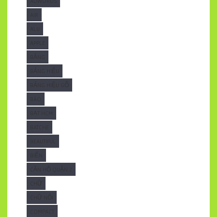
ADWORDS
AIR
ALU
APPLE
BẢNG
BẢNG HIỆU
BẢNG HIỆU GỖ
BÁO
BẠT HCM
BATCHE
BEAUTIFUL
BIỂN
CĂN HỘ QUẬN 2
CHỮ
CHỮ NỔI
COMPACT