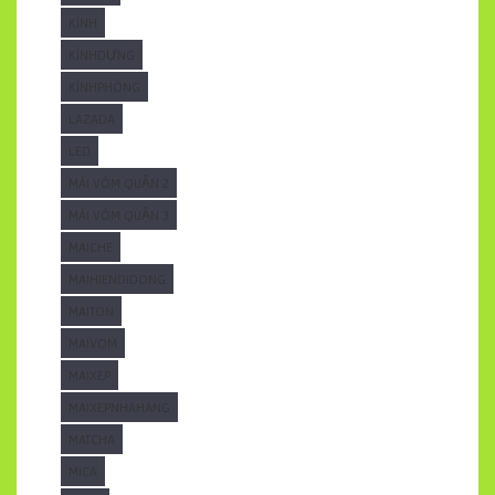
KÍNH
KÍNHDỰNG
KÍNHPHÒNG
LAZADA
LED
MÁI VÒM QUẬN 2
MÁI VÒM QUẬN 3
MAICHE
MAIHIENDIDONG
MAITON
MAIVOM
MAIXEP
MAIXEPNHAHANG
MATCHA
MICA