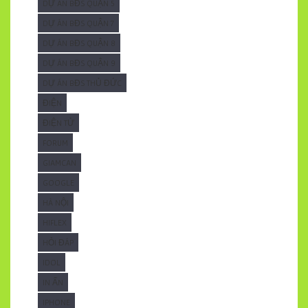
DỰ ÁN BĐS QUẬN 5
DỰ ÁN BĐS QUẬN 7
DỰ ÁN BĐS QUẬN 8
DỰ ÁN BĐS QUẬN 9
DỰ ÁN BĐS THỦ ĐỨC
ĐIỆN
ĐIỆN TỬ
FORUM
GIAMCAN
GOOGLE
HÀ NỘI
HIFLEX
HỎI ĐÁP
IDOL
IN ẤN
IPHONE