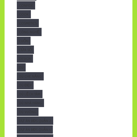
CONFIDE
COOK
COSMETICS
CÔNG NGHỆ
CUỐN
CỬA SỔ
DESIGN
DÙ
DÙ CHE NẮNG
DÙ ĐẸP
DÙ LỆCH TÂM
DÙ NHÀ HÀNG
DÙ VUÔNG
DỰ ÁN BĐS QUẬN 2
DỰ ÁN BĐS QUẬN 4