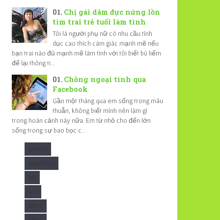
Chị gái dâm đực nứng lồn
tìm trai trẻ tuổi làm tình
Tôi là người phụ nữ có nhu cầu tình
dục cao thích cám giác mạnh mẽ nếu
bạn trai nào đủ mạnh mẽ làm tình với tôi biết bú liếm
để lại thông ti...
Chồng ngoại tình qua
Facebook
Gần một tháng qua em sống trong mâu
thuẫn, không biết mình nên làm gì
trong hoàn cảnh này nữa. Em từ nhỏ cho đến lớn
sống trong sự bao bọc c...
ADVERT
ADWORDS
AIR
ALU
APPLE