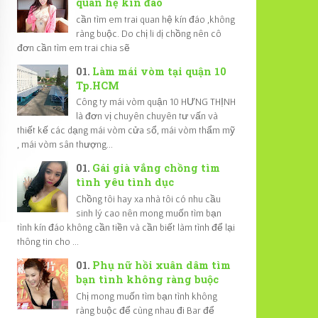
quan hệ kín đáo
cần tìm em trai quan hệ kín đáo ,không
ràng buộc. Do chị li dị chồng nên cô
đơn cần tìm em trai chia sẽ
Làm mái vòm tại quận 10
Tp.HCM
Công ty mái vòm quận 10 HƯNG THỊNH
là đơn vị chuyên chuyên tư vấn và
thiết kế các dạng mái vòm cửa sổ, mái vòm thẩm mỹ
, mái vòm sân thượng...
Gái già vắng chồng tìm
tình yêu tình dục
Chồng tôi hay xa nhà tôi có nhu cầu
sinh lý cao nên mong muốn tìm bạn
tình kín đáo không cần tiền và cần biết làm tình để lại
thông tin cho ...
Phụ nữ hồi xuân dâm tìm
bạn tình không ràng buộc
Chị mong muốn tìm bạn tình không
ràng buộc để cùng nhau đi Bar để