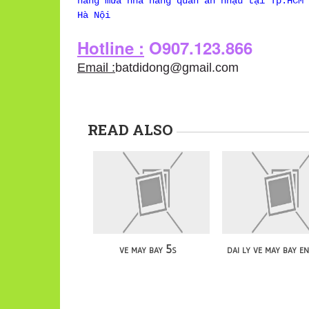
nắng mưa nhà hàng quán ăn nhậu tại Tp.HCM 
Hà Nội
Hotline :
O907.123.866
Email :
batdidong@gmail.com
READ ALSO
ve may bay 5s
dai ly ve may bay en