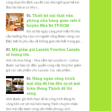
cùng nhau lên đình sau đó vào nhà nghỉ quan hệ kín
đáo lâu dài ai có nhu c...
Thiết kế nội thất văn
phòng nhà hàng quán cafe ở
huyện Nhà Bè TP.HCM
Khi xã hội ngày càng phát triển thì nhu
cầu hưởng thụ của con người cũng được nâng cao.
Đặc biệt là yêu cầu về không gian nội thất trong gia...
Mã giảm giá Lazada Voucher Lazada
số lượng lớn
Anh chị mua hàng - Mua sắm tại Lazada.vn - Lidota
được sự hợp tác độc quyền cung cấp Voucher giảm
giá các sản phẩm cho Lazada. Các sản phẩm...
Hàng ngàn công trình
mái xếp đã tìm đến cơ sở mái
hiên Hưng Thịnh để thi
công
Hình được ghi hình thực tế từ công trình đang thi
công bên cơ sở mái hiên Hưng Thịnh chuyên nhận
làm mái xếp lượn sóng với nhiều phong cách ...