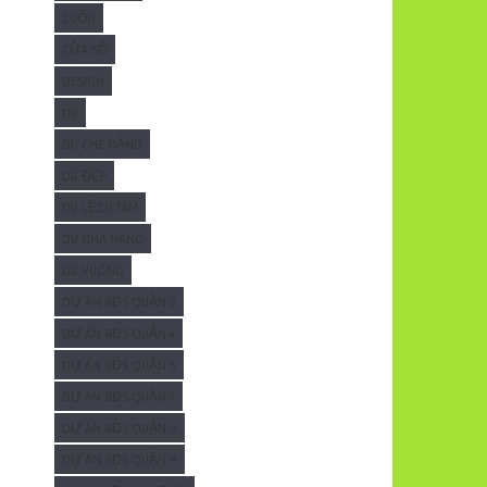
CUỐN
CỬA SỔ
DESIGN
DÙ
DÙ CHE NẮNG
DÙ ĐẸP
DÙ LỆCH TÂM
DÙ NHÀ HÀNG
DÙ VUÔNG
DỰ ÁN BĐS QUẬN 2
DỰ ÁN BĐS QUẬN 4
DỰ ÁN BĐS QUẬN 5
DỰ ÁN BĐS QUẬN 7
DỰ ÁN BĐS QUẬN 8
DỰ ÁN BĐS QUẬN 9