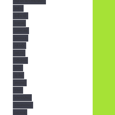
DỰ ÁN BĐS THỦ ĐỨC
ĐIỆN
ĐIỆN TỬ
FORUM
GIAMCAN
GOOGLE
HÀ NỘI
HIFLEX
HỎI ĐÁP
IDOL
IN ẤN
IPHONE
KÍNH
KÍNHDỰNG
KÍNHPHÒNG
LAZADA