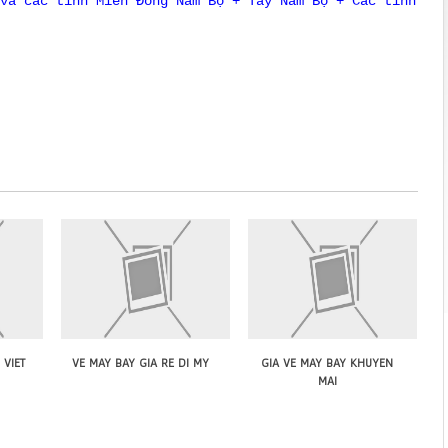
và các tỉnh Miền Đông Nam Bộ + Tây Nam Bộ + Các tỉnh
 viet
ve may bay gia re di my
gia ve may bay khuyen
mai