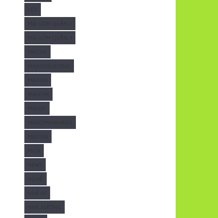
LED
MÁI VÒM QUẬN 2
MÁI VÒM QUẬN 3
MAICHE
MAIHIENDIDONG
MAITON
MAIVOM
MAIXEP
MAIXEPNHAHANG
MATCHA
MICA
NEWS
NGHỆ
NHÀ XE
NHÀ XƯỞNG