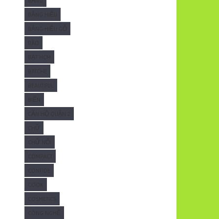
BẢNG
BẢNG HIỆU
BẢNG HIỆU GỖ
BÁO
BẠT HCM
BATCHE
BEAUTIFUL
BIỂN
CĂN HỘ QUẬN 2
CHỮ
CHỮ NỔI
COMPACT
CONFIDE
COOK
COSMETICS
CÔNG NGHỆ