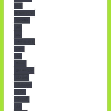
RÈM
REPAIRHOUSE
SAMSUNG
SẮT
SEO
SMARTPHONE
SONY
SPA
STUDIO
SỬA MÁI TÔN
SỬA NHÀ
THẠCHCAO
THUỐC
TIỀN CHẾ
TRÀ