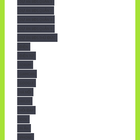
DỰ ÁN BĐS QUẬN 5
DỰ ÁN BĐS QUẬN 7
DỰ ÁN BĐS QUẬN 8
DỰ ÁN BĐS QUẬN 9
DỰ ÁN BĐS THỦ ĐỨC
ĐIỆN
ĐIỆN TỬ
FORUM
GIAMCAN
GOOGLE
HÀ NỘI
HIFLEX
HỎI ĐÁP
IDOL
IN ẤN
IPHONE