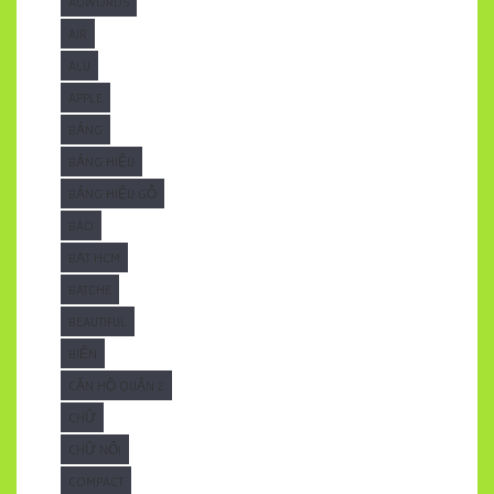
ADWORDS
AIR
ALU
APPLE
BẢNG
BẢNG HIỆU
BẢNG HIỆU GỖ
BÁO
BẠT HCM
BATCHE
BEAUTIFUL
BIỂN
CĂN HỘ QUẬN 2
CHỮ
CHỮ NỔI
COMPACT