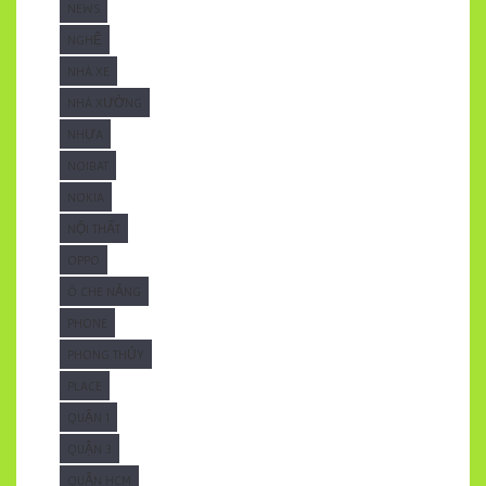
NEWS
NGHỆ
NHÀ XE
NHÀ XƯỞNG
NHỰA
NOIBAT
NOKIA
NỘI THẤT
OPPO
Ô CHE NẮNG
PHONE
PHONG THỦY
PLACE
QUẬN 1
QUẬN 3
QUẬN HCM