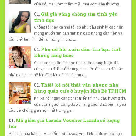
cửa sổ, mái vòm thẩm mỹ , mái vòm sân thượng...
Gái già vắng chồng tìm tình yêu
tình dục
Chồng tôi hay xa nhà tôi có nhu cầu sinh lý cao nên
mong muốn tìm bạn tình kín đáo không cần tiền và
cần biết làm tình để lại thông tin cho ...
Phụ nữ hồi xuân dâm tìm bạn tình
không ràng buộc
Chị mong muốn tìm bạn tình không ràng buộc để
cùng nhau đi Bar để cùng nhau lên đình sau đó vào
nhà nghỉ quan hệ kín đáo lâu dài ai có nhu c...
Thiết kế nội thất văn phòng nhà
hàng quán cafe ở huyện Nhà Bè TP.HCM
Khi xã hội ngày càng phát triển thì nhu cầu hưởng thụ
của con người cũng được nâng cao. Đặc biệt là yêu
cầu về không gian nội thất trong gia...
Mã giảm giá Lazada Voucher Lazada số lượng
lớn
Anh chị mua hàng - Mua sắm tại Lazada.vn - Lidota được sự hợp