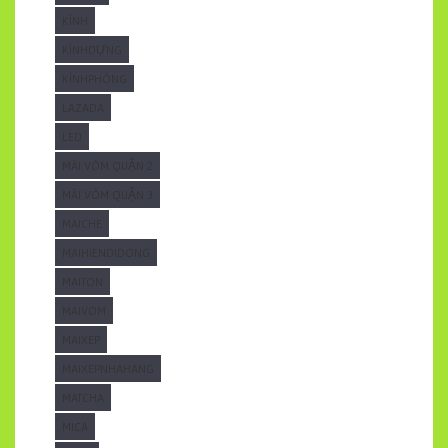
KÍNH
KÍNHDỰNG
KÍNHPHÒNG
LAZADA
LED
MÁI VÒM QUẬN 2
MÁI VÒM QUẬN 3
MAICHE
MAIHIENDIDONG
MAITON
MAIVOM
MAIXEP
MAIXEPNHAHANG
MATCHA
MICA