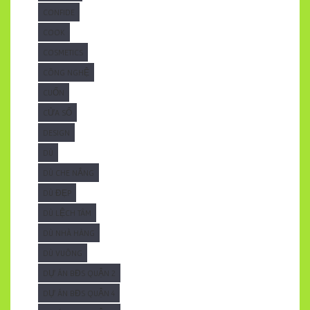
CONFIDE
COOK
COSMETICS
CÔNG NGHỆ
CUỐN
CỬA SỔ
DESIGN
DÙ
DÙ CHE NẮNG
DÙ ĐẸP
DÙ LỆCH TÂM
DÙ NHÀ HÀNG
DÙ VUÔNG
DỰ ÁN BĐS QUẬN 2
DỰ ÁN BĐS QUẬN 4