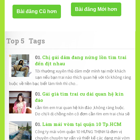
Bài đăng Mới hơn
Bài đăng Cũ hơn
Top 5
Tags
Chị gái dâm đang nứng lồn tìm trai
đến địt nhau
Tôi thường xuyên thủ dâm một mình tại một khách
sạn nếu bạn trai nào thích quan hệ với tôi không ràng
buộc về tiền bạc biết làm tình thì cho...
Gái già tìm trai cu dài quan hệ kín
đáo
cần tìm em trai quan hệ kín đáo ,không ràng buộc.
Do chị li dị chồng nên cô đơn cần tìm em trai chia sẽ
Làm mái vòm tại quận 10 Tp.HCM
Công ty mái vòm quận 10 HƯNG THỊNH là đơn vị
chuyên chuyên tư vấn và thiết kế các dạng mái vòm