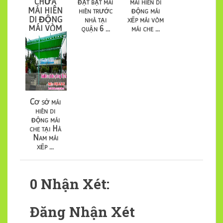
CHỮA
đặt bạt mái
mái hiên di
MÁI HIÊN
hiên trước
động mái
DI ĐỘNG
nhà tại
xếp mái vòm
MÁI VÒM
quận 6 ...
mái che ...
MÁI XẾP
CHE
NẮNG
Cơ sở mái
hiên di
động mái
che tại Hà
Nam mái
xếp ...
0 Nhận Xét:
Đăng Nhận Xét