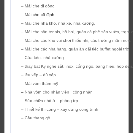
– Mái che di động
– Mái
che cố định
– Mái che nhà kho, nhà xe, nhà xưởng.
– Mái che sân tennis, hồ bơi, quán cà phê sân vườn, trạm 
– Mái che các khu vui chơi thiếu nhi, các trường mầm non.
– Mái che các nhà hàng, quán ăn đãi tiệc buffet ngoài trời.
– Cửa kéo- nhà xưởng
– thay bạt Kỷ nghệ sắt, inox, cổng ngõ, bảng hiệu, hộp đèn,
– lều xếp – dù xếp
– Mái vòm thẩm mỹ
– Nhà vòm cho nhân viên , công nhân
– Sửa chữa nhà ở – phòng trọ
– Thiết kế thi công – xây dựng công trình
– Cầu thang gỗ