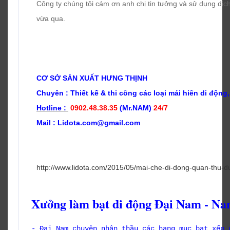
Công ty chúng tôi cám ơn anh chị tin tưởng và sử dụng dịch
vừa qua.
CƠ SỞ SẢN XUẤT HƯNG THỊNH
Chuyên : Thiết kế & t
hi công các loại mái hiên di động,
Hotline :
0902.48.38.35
(Mr.NAM)
24/7
Mail : Lidota.com@gmail.com
http://www.lidota.com/2015/05/mai-che-di-dong-quan-thu-d
Xưởng làm bạt di động Đại Nam - Nam
- Đại Nam chuyên nhận thầu các hạng mục bạt xếp 