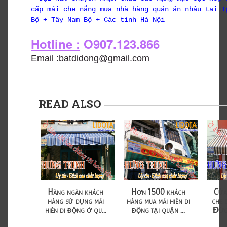
cấp mái che nắng mưa nhà hàng quán ăn nhậu tại T
Bộ + Tây Nam Bộ + Các tỉnh Hà Nội
Hotline :
O907.123.866
Email :
batdidong@gmail.com
READ ALSO
Hàng ngàn khách
Hơn 1500 khách
Cửa
hàng sử dụng mái
hàng mua mái hiên di
che 
hiên di động ở qu...
động tại quận ...
Đức 